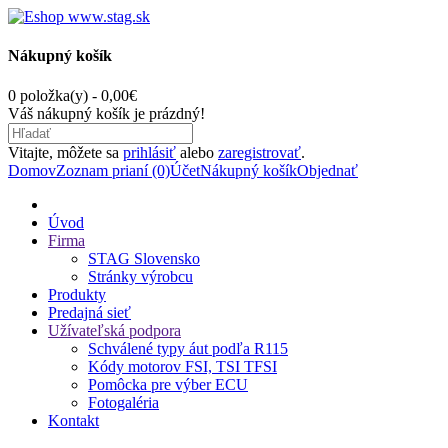
Nákupný košík
0 položka(y) - 0,00€
Váš nákupný košík je prázdný!
Vitajte, môžete sa
prihlásiť
alebo
zaregistrovať
.
Domov
Zoznam prianí (0)
Účet
Nákupný košík
Objednať
Úvod
Firma
STAG Slovensko
Stránky výrobcu
Produkty
Predajná sieť
Užívateľská podpora
Schválené typy áut podľa R115
Kódy motorov FSI, TSI TFSI
Pomôcka pre výber ECU
Fotogaléria
Kontakt