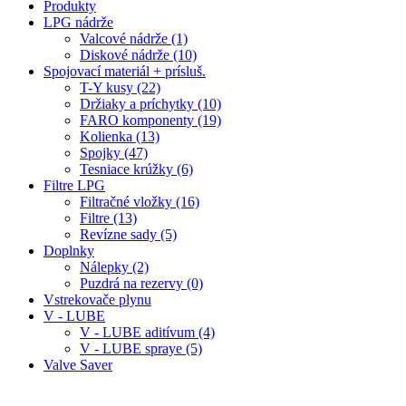
Produkty
LPG nádrže
Valcové nádrže (1)
Diskové nádrže (10)
Spojovací materiál + prísluš.
T-Y kusy (22)
Držiaky a príchytky (10)
FARO komponenty (19)
Kolienka (13)
Spojky (47)
Tesniace krúžky (6)
Filtre LPG
Filtračné vložky (16)
Filtre (13)
Revízne sady (5)
Doplnky
Nálepky (2)
Puzdrá na rezervy (0)
Vstrekovače plynu
V - LUBE
V - LUBE aditívum (4)
V - LUBE spraye (5)
Valve Saver