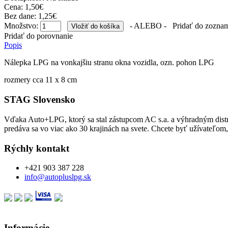
Cena: 1,50€
Bez dane: 1,25€
Množstvo:
- ALEBO -
Pridať do zoznam
Pridať do porovnanie
Popis
Nálepka LPG na vonkajšiu stranu okna vozidla, ozn. pohon LPG
rozmery cca 11 x 8 cm
STAG Slovensko
Vďaka Auto+LPG, ktorý sa stal zástupcom AC s.a. a výhradným dist
predáva sa vo viac ako 30 krajinách na svete. Chcete byť užívateľom
Rýchly kontakt
+421 903 387 228
info@autopluslpg.sk
Informácie