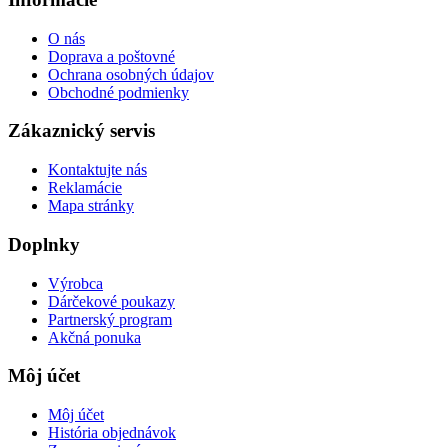
O nás
Doprava a poštovné
Ochrana osobných údajov
Obchodné podmienky
Zákaznický servis
Kontaktujte nás
Reklamácie
Mapa stránky
Doplnky
Výrobca
Dárčekové poukazy
Partnerský program
Akčná ponuka
Môj účet
Môj účet
História objednávok