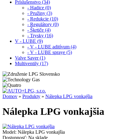
Príslušenstvo (34)
- Hadice (0)
- Pružiny (3)
- Redukcie (10)
- Regulátory (0)
- Škrtiče (4)
- Trysky (16)
V - LUBE (9)
- V - LUBE aditívum (4)
- V - LUBE spraye (5)
Valve Saver (1)
Multiventily (17)
Domov
»
Produkty
»
Nálepka LPG vonkajšia
Nálepka LPG vonkajšia
Model:
Nálepka LPG vonkajšia
Dostupnosť:
Na sklade