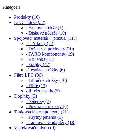
Kategória
Produkty (10)
LPG nádrže (22)
- Valcové nádrže (1)
- Diskové nádrže (10)
Spojovací materiál + prísluš. (118)
- T-Y kusy (22)
- Držiaky a príchytky (10)
- FARO komponenty (19)
- Kolienka (13)
- Spojky (47)
- Tesniace krúžky (6)
Filtre LPG (36)
- Filtračné vložky (16)
- Filtre (13)
- Revízne sady (5)
Doplnky (3)
- Nálepky (2)
- Puzdrá na rezervy (0)
Tankovacie komponenty (21)
- Krytky plnenia (0)
- Tankovacie adaptéry (18)
Vstrekovače plynu (9)