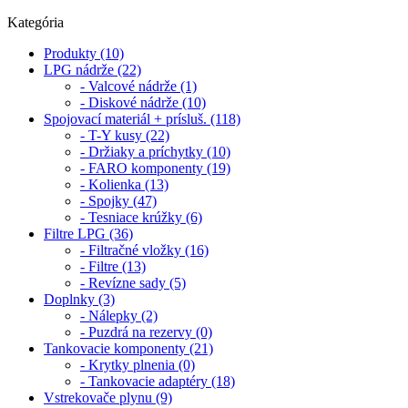
Kategória
Produkty (10)
LPG nádrže (22)
- Valcové nádrže (1)
- Diskové nádrže (10)
Spojovací materiál + prísluš. (118)
- T-Y kusy (22)
- Držiaky a príchytky (10)
- FARO komponenty (19)
- Kolienka (13)
- Spojky (47)
- Tesniace krúžky (6)
Filtre LPG (36)
- Filtračné vložky (16)
- Filtre (13)
- Revízne sady (5)
Doplnky (3)
- Nálepky (2)
- Puzdrá na rezervy (0)
Tankovacie komponenty (21)
- Krytky plnenia (0)
- Tankovacie adaptéry (18)
Vstrekovače plynu (9)