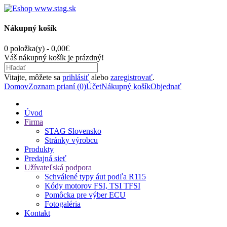
Nákupný košík
0 položka(y) - 0,00€
Váš nákupný košík je prázdný!
Vitajte, môžete sa
prihlásiť
alebo
zaregistrovať
.
Domov
Zoznam prianí (0)
Účet
Nákupný košík
Objednať
Úvod
Firma
STAG Slovensko
Stránky výrobcu
Produkty
Predajná sieť
Užívateľská podpora
Schválené typy áut podľa R115
Kódy motorov FSI, TSI TFSI
Pomôcka pre výber ECU
Fotogaléria
Kontakt