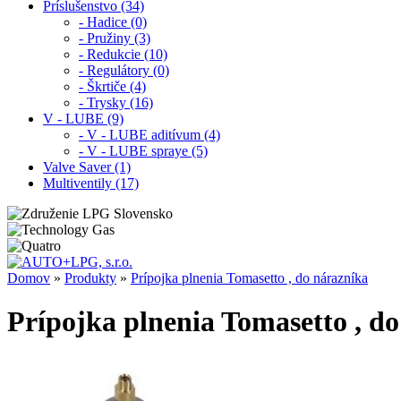
Príslušenstvo (34)
- Hadice (0)
- Pružiny (3)
- Redukcie (10)
- Regulátory (0)
- Škrtiče (4)
- Trysky (16)
V - LUBE (9)
- V - LUBE aditívum (4)
- V - LUBE spraye (5)
Valve Saver (1)
Multiventily (17)
Domov
»
Produkty
»
Prípojka plnenia Tomasetto , do nárazníka
Prípojka plnenia Tomasetto , d