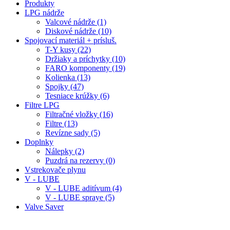
Produkty
LPG nádrže
Valcové nádrže (1)
Diskové nádrže (10)
Spojovací materiál + prísluš.
T-Y kusy (22)
Držiaky a príchytky (10)
FARO komponenty (19)
Kolienka (13)
Spojky (47)
Tesniace krúžky (6)
Filtre LPG
Filtračné vložky (16)
Filtre (13)
Revízne sady (5)
Doplnky
Nálepky (2)
Puzdrá na rezervy (0)
Vstrekovače plynu
V - LUBE
V - LUBE aditívum (4)
V - LUBE spraye (5)
Valve Saver